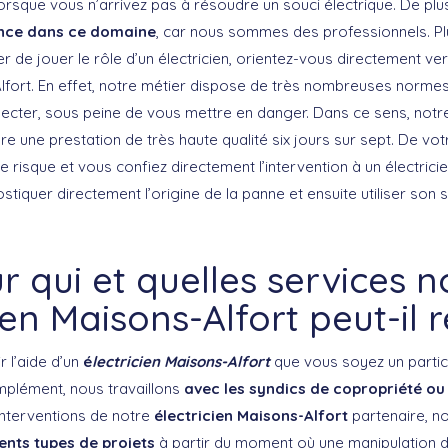
lorsque vous n’arrivez pas à résoudre un souci électrique. De pl
ance dans ce domaine
, car nous sommes des professionnels. Plu
er de jouer le rôle d’un électricien, orientez-vous directement ve
lfort. En effet, notre métier dispose de très nombreuses normes 
ecter, sous peine de vous mettre en danger. Dans ce sens, not
e une prestation de très haute qualité six jours sur sept. De vot
 risque et vous confiez directement l’intervention à un électrici
ostiquer directement l’origine de la panne et ensuite utiliser son 
r qui et quelles services n
ien Maisons-Alfort peut-il r
 l’aide d’un
é
lectricien Maisons-Alfort
que vous soyez un particu
mplément, nous travaillons
avec les syndics de copropriété ou l
interventions de notre
électricien Maisons-Alfort
partenaire, n
rents types de projets
à partir du moment où une manipulation de 