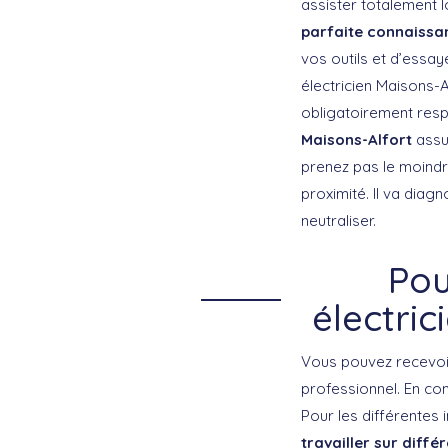
assister totalement 
parfaite connaiss
vos outils et d’essay
électricien Maisons-A
obligatoirement resp
Maisons-Alfort
assur
prenez pas le moindre
proximité. Il va diagn
neutraliser.
Pou
électric
Vous pouvez recevoir
professionnel. En co
Pour les différentes 
travailler sur diffé