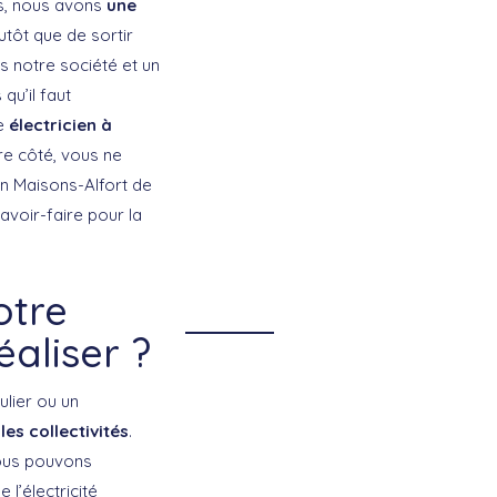
us, nous avons
une
tôt que de sortir
rs notre société et un
qu’il faut
re
électricien à
re côté, vous ne
en Maisons-Alfort de
savoir-faire pour la
otre
éaliser ?
lier ou un
es collectivités
.
ous pouvons
l’électricité