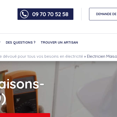
09 70 70 52 58
DEMANDE DE 
?
DES QUESTIONS ?
TROUVER UN ARTISAN
re dévoué pour tous vos besoins en électricité
»
Electricien Mais
aisons-
)