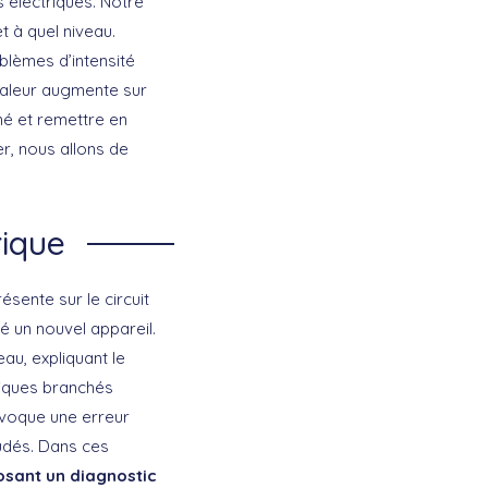
s électriques. Notre
t à quel niveau.
oblèmes d’intensité
chaleur augmente sur
né et remettre en
er, nous allons de
ique
ésente sur le circuit
é un nouvel appareil.
au, expliquant le
riques branchés
voque une erreur
nudés. Dans ces
osant un diagnostic