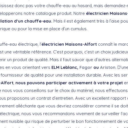
isissez donc pas votre chauffe-eau au hasard, mais demandez-n
elopperons notre catalogue produit. Notre
électricien Maisons
allation d’un chauffe-eau.
Mais il est également très à l’aise po
rique ou pour la mise en place d’un cumulus.
ffe-eau électrique, l’
électricien Maisons-Alfort
connaît le mar
st une véritable référence. C’est pourquoi, c’est un choix judicieu
ir un produit de qualité. Mais il faut savoir que d’autres alternat
es en vous orientant vers
ELM Leblanc,
Fagor
ou
Ariston
. D’un
ournisseur de qualité pour une installation durable. Avec les se
-Alfort
,
nous pouvons participer activement à votre projet
en
e nous vous conseillons sur le choix du matériel, nous effectuon
vous proposons un contrat d’entretien. Avec un excellent rapport qu
ièrement alléchante que vous devriez considérer comme il se doi
électrique, nous vous recommandons vivement de surveiller l’acc
ément nuisible qui risque de perturber le bon fonctionnement de vo