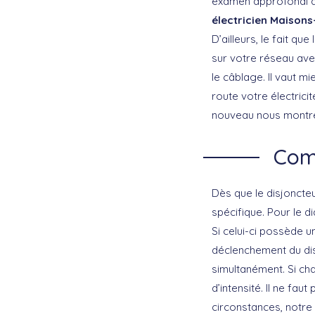
examen approfondi de l
électricien Maisons
D’ailleurs, le fait q
sur votre réseau avec
le câblage. Il vaut m
route votre électrici
nouveau nous montre
Com
Dès que le disjoncteu
spécifique. Pour le d
Si celui-ci possède u
déclenchement du disj
simultanément. Si c
d’intensité. Il ne fa
circonstances, notre 