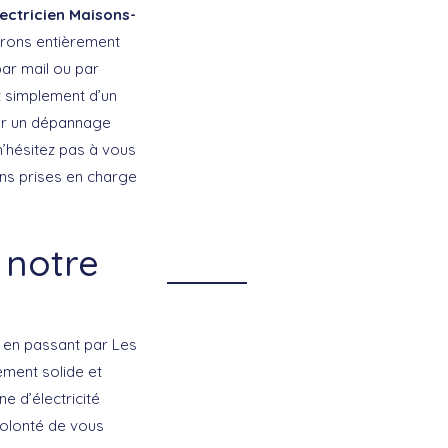
lectricien Maisons-
trons entièrement
ar mail ou par
ut simplement d’un
our un dépannage
n’hésitez pas à vous
ons prises en charge
 notre
e en passant par Les
ement solide et
e d’électricité
volonté de vous