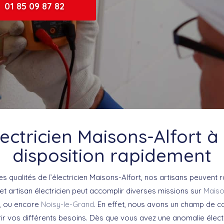
01 85 09 87 82
ectricien Maisons-Alfort à
disposition rapidement
es qualités de l’électricien Maisons-Alfort, nos artisans peuvent 
cet artisan électricien peut accomplir diverses missions sur
Maiso
, ou encore
Noisy-le-Grand
. En effet, nous avons un champ de 
ir vos différents besoins. Dès que vous avez une anomalie élect