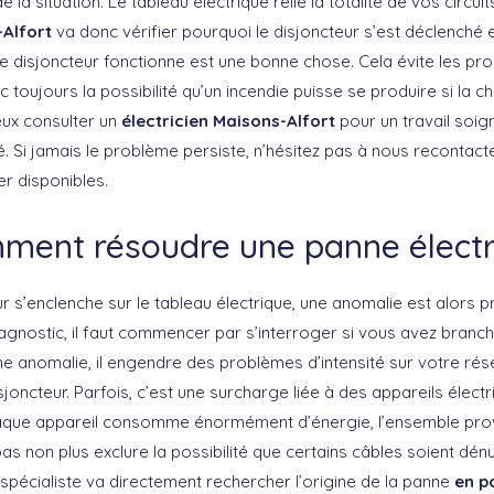
a situation. Le tableau électrique relie la totalité de vos circuit
-Alfort
va donc vérifier pourquoi le disjoncteur s’est déclenché e
ue le disjoncteur fonctionne est une bonne chose. Cela évite les pr
 toujours la possibilité qu’un incendie puisse se produire si la 
ieux consulter un
électricien Maisons-Alfort
pour un travail soig
té. Si jamais le problème persiste, n’hésitez pas à nous recontact
r disponibles.
ment résoudre une panne électr
r s’enclenche sur le tableau électrique, une anomalie est alors pr
iagnostic, il faut commencer par s’interroger si vous avez branch
ne anomalie, il engendre des problèmes d’intensité sur votre rése
oncteur. Parfois, c’est une surcharge liée à des appareils élect
haque appareil consomme énormément d’énergie, l’ensemble pro
ut pas non plus exclure la possibilité que certains câbles soient dé
spécialiste va directement rechercher l’origine de la panne
en p