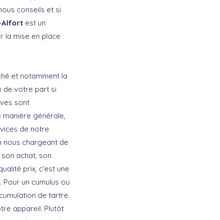
ous conseils et si
-Alfort
est un
ur la mise en place
ché et notamment la
x de votre part si
ives sont
e manière générale,
rvices de notre
 nous chargeant de
s son achat, son
alité prix, c’est une
t. Pour un cumulus ou
umulation de tartre.
tre appareil. Plutôt