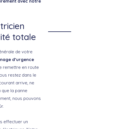
ièrement avec notre
tricien
ité totale
générale de votre
nage d’urgence
e remettre en route
vous restez dans le
courant arrive, ne
ra que la panne
lément, nous pouvons
r.
s effectuer un