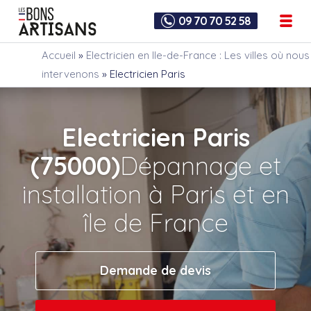
09 70 70 52 58
Accueil
»
Electricien en Ile-de-France : Les villes où nous
intervenons
»
Electricien Paris
Electricien Paris
(75000)
Dépannage et
installation à Paris et en
île de France
Demande de devis