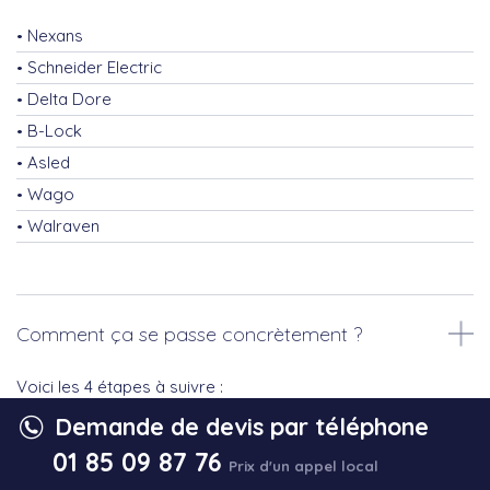
Nexans
Schneider Electric
Delta Dore
B-Lock
Asled
Wago
Walraven
Comment ça se passe concrètement ?
Voici les 4 étapes à suivre :
Demande de devis par téléphone
1) Prise de contact par téléphone avec un interlocuteur
01 85 09 87 76
dédié ou via le formulaire en ligne.
Prix d'un appel local