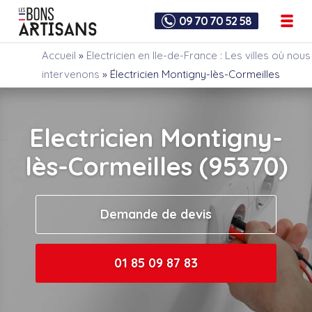
09 70 70 52 58
Accueil
»
Electricien en Ile-de-France : Les villes où nous
intervenons
»
Électricien Montigny-lès-Cormeilles
Electricien Montigny-
lès-Cormeilles (95370)
Demande de devis
01 85 09 87 83