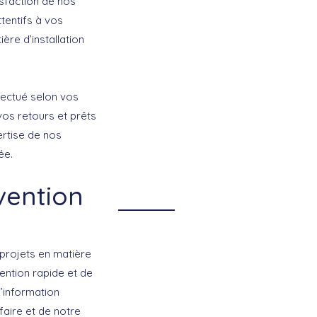
isfaction de nos
tentifs à vos
ère d’installation
ffectué selon vos
vos retours et prêts
ertise de nos
ée.
vention
projets en matière
ention rapide et de
d’information
faire et de notre