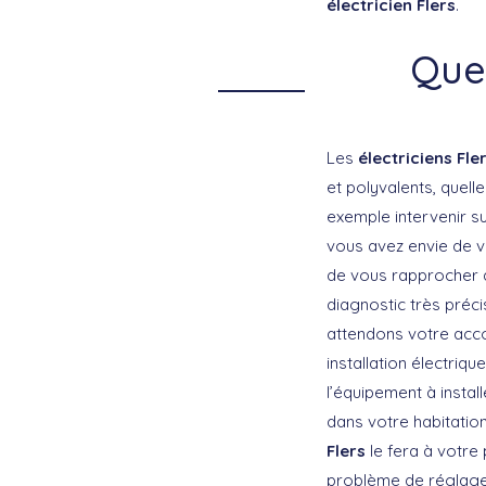
électricien Flers
.
Quel
Les
électriciens Fle
et polyvalents, quel
exemple intervenir su
vous avez envie de v
de vous rapprocher 
diagnostic très préci
attendons votre acco
installation électriq
l’équipement à instal
dans votre habitation
Flers
le fera à votre 
problème de réglage 