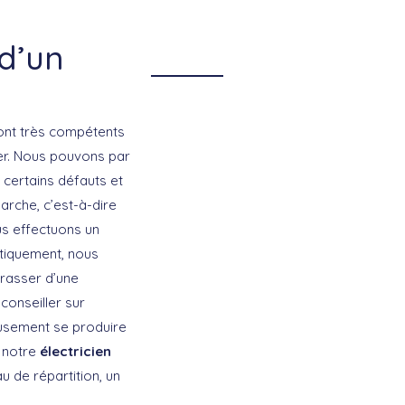
 d’un
sont très compétents
er. Nous pouvons par
 certains défauts et
rche, c’est-à-dire
us effectuons un
atiquement, nous
rasser d’une
conseiller sur
reusement se produire
, notre
électricien
au de répartition, un