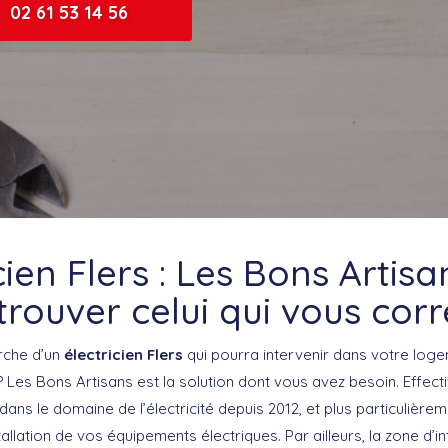
02 61 53 14 56
cien Flers : Les Bons Artis
trouver celui qui vous co
rche d’un
électricien Flers
qui pourra intervenir dans votre log
? Les Bons Artisans est la solution dont vous avez besoin. Effec
ns le domaine de l’électricité depuis 2012, et plus particulièreme
tallation de vos équipements électriques. Par ailleurs, la zone d’i