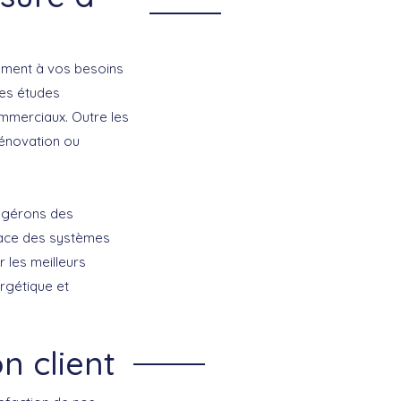
ément à vos besoins
des études
ommerciaux. Outre les
énovation ou
uggérons des
place des systèmes
r les meilleurs
rgétique et
n client