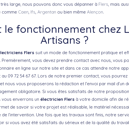
 très large, nous pouvons donc vous dépanner à
Flers
, mais auss
ité comme
Caen
,
Ifs
,
Argentan
ou bien même
Alençon
.
t le fonctionnement chez 
Artisans ?
lectriciens Flers
suit un mode de fonctionnement pratique et effic
. Premièrement, vous devez prendre contact avec nous, vous pou
onnaire en ligne sur notre site et dans ce cas attendre notre app
 au 09 72 54 67 67. Lors de notre premier contact, vous pourrez
n et nous vous proposerons la rédaction et l’envoi par mail d’un d
gement obligatoire. Si vous êtes satisfaits de notre proposition
us vous enverrons un
électricien Flers
à votre domicile afin de réa
rmet de savoir si votre projet est réalisable, le matériel nécessai
de l’intervention. Une fois que les travaux sont finis, notre ser
r si vous avez été satisfaits du sérieux et de la qualité du travai