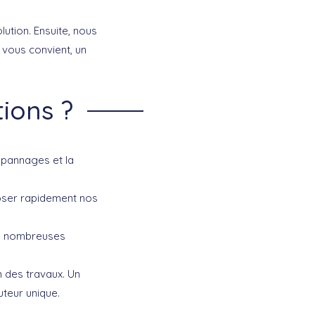
ution. Ensuite, nous
 vous convient, un
ions ?
épannages et la
oser rapidement nos
de nombreuses
n des travaux. Un
teur unique.