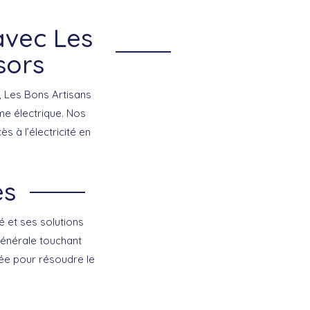
avec Les
sors
, Les Bons Artisans
me électrique. Nos
s à l’électricité en
es
é et ses solutions
générale touchant
mée pour résoudre le