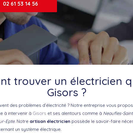
02 61 53 14 56
 trouver un électricien qu
Gisors ?
ent des problèmes d’électricité ? Notre entreprise vous propose
te à intervenir à
Gisors
et ses alentours comme à
Neaufles-Saint
ur-Epte
. Notre
artisan électricien
possède le savoir-faire néces
cernant un système électrique.