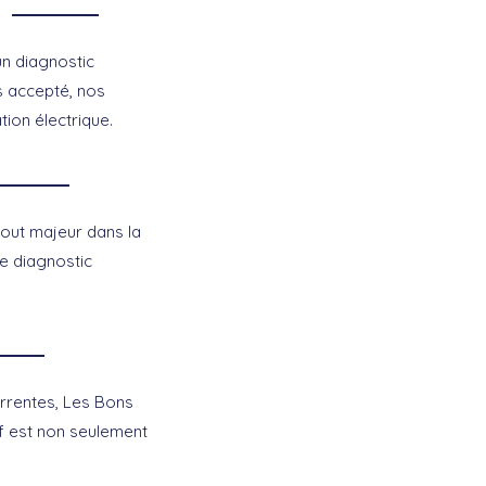
un diagnostic
is accepté, nos
tion électrique.
atout majeur dans la
de diagnostic
urrentes, Les Bons
f est non seulement