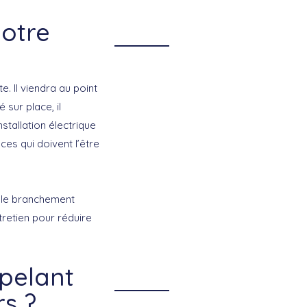
notre
e. Il viendra au point
é sur place, il
stallation électrique
ces qui doivent l’être
e branchement
tretien pour réduire
pelant
rs ?