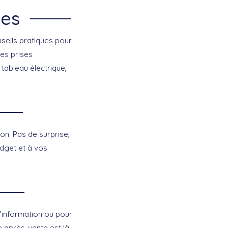
nes
seils pratiques pour
es prises
tableau électrique,
ion. Pas de surprise,
dget et à vos
’information ou pour
e après-vente est là