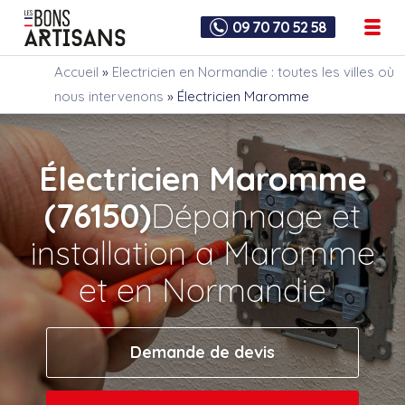
09 70 70 52 58
Accueil
»
Electricien en Normandie : toutes les villes où
nous intervenons
»
Électricien Maromme
Électricien Maromme
(76150)
Dépannage et
installation a Maromme
et en Normandie
Demande de devis