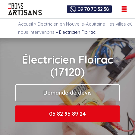
09 70 70 52 58
Accueil
»
Électricien en Nouvelle-Aquitaine : les villes où
nous intervenons
»
Électricien Floirac
Électricien Floirac
(17120)
Demande de devis
05 82 95 89 24