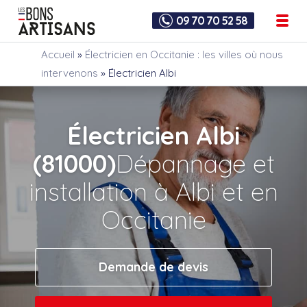
09 70 70 52 58
Accueil
»
Électricien en Occitanie : les villes où nous
intervenons
»
Électricien Albi
Électricien Albi
(81000)
Dépannage et
installation à Albi et en
Occitanie
Demande de devis