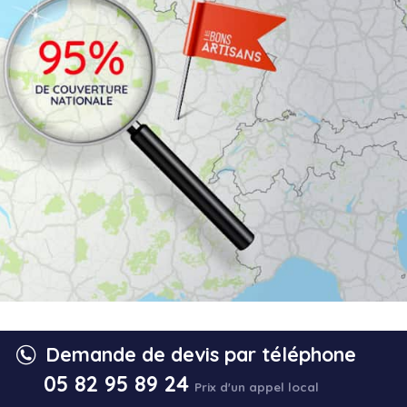
Demande de devis par téléphone
Les Bons Artisans a obtenu une note globale de 4.5/5,
05 82 95 89 24
d’après plus de
8 000 avis vérifiés sur TrustPilot
Prix d'un appel local