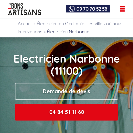
09 70 70 52 58
Accueil
»
Électricien en Occitanie : les villes où nous
intervenons
»
Électricien Narbonne
Electricien Narbonne
(11100)
Demande de devis
04 84 51 11 68