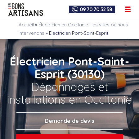
09 70 70 52 58
Accueil
»
Électricien en Occitanie : les villes où nous
intervenons
»
Électricien Pont-Saint-Esprit
Électricien Pont-Saint-
Esprit (30130)
Dépannages et
installations en Occitanie
Demande de devis