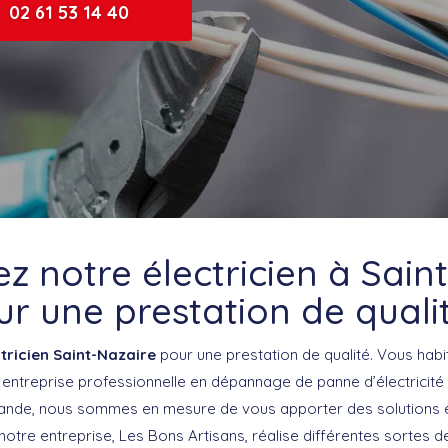
02 61 53 14 40
z notre électricien à Sain
r une prestation de quali
tricien Saint-Nazaire
pour une prestation de qualité. Vous habi
entreprise professionnelle en dépannage de panne d’électricité ?
ande, nous sommes en mesure de vous apporter des solutions ef
 notre entreprise, Les Bons Artisans, réalise différentes sortes d