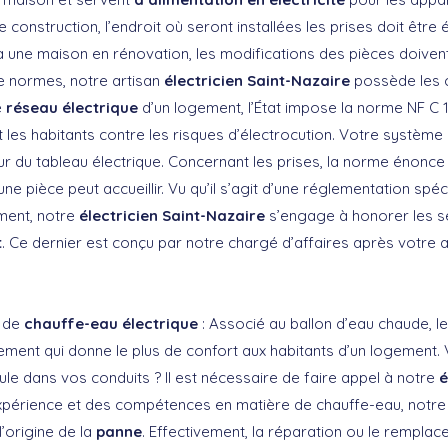
construction, l’endroit où seront installées les prises doit être 
 à une maison en rénovation, les modifications des pièces doiven
e normes, notre artisan
électricien Saint-Nazaire
possède les c
e
réseau électrique
d’un logement, l’État impose la norme NF C 1
 les habitants contre les risques d’électrocution. Votre système
ieur du tableau électrique. Concernant les prises, la norme énonc
 pièce peut accueillir. Vu qu’il s’agit d’une réglementation spéc
ement, notre
électricien Saint-Nazaire
s’engage à honorer les se
t
. Ce dernier est conçu par notre chargé d’affaires après votre 
 de
chauffe-eau électrique
: Associé au ballon d’eau chaude, l
pement qui donne le plus de confort aux habitants d’un logement.
ule dans vos conduits ? Il est nécessaire de faire appel à notre
é
expérience et des compétences en matière de chauffe-eau, notr
l’origine de la
panne
. Effectivement, la réparation ou le rempla