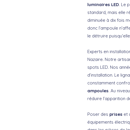
luminaires LED
. Le 
standard, mais elle 
diminuée à dix fois m
donc l’ampoule n’affe
le détruire puisqu’el
Experts en installat
Nazaire. Notre artis
spots LED. Nos année
d’installation. Le l
constamment confront
ampoules
. Au nivea
réduire l’apparition de
Poser des
prises
et 
équipements électriq
dans les pièces de l