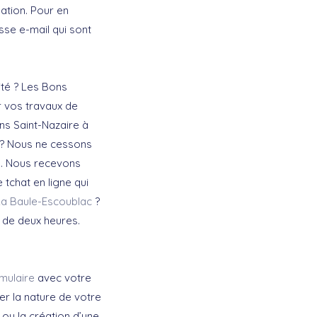
ation. Pour en
se e-mail qui sont
té ? Les Bons
 vos travaux de
ns Saint-Nazaire à
r ? Nous ne cessons
s. Nous recevons
tchat en ligne qui
La Baule-Escoublac
?
 de deux heures.
mulaire
avec votre
r la nature de votre
u la création d’une