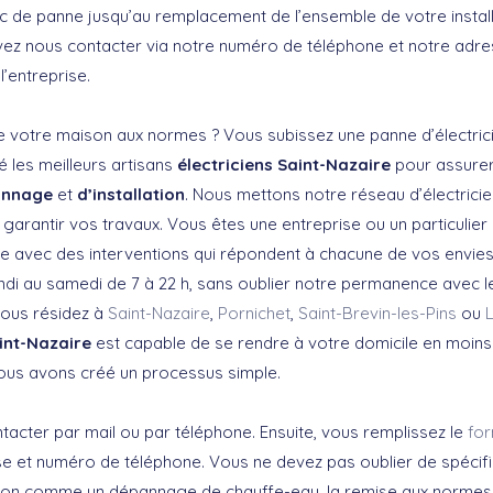
ic de panne jusqu’au remplacement de l’ensemble de votre install
vez nous contacter via notre numéro de téléphone et notre adres
 l’entreprise.
votre maison aux normes ? Vous subissez une panne d’électrici
é les meilleurs artisans
électriciens Saint-Nazaire
pour assurer
annage
et
d’installation
. Nous mettons notre réseau d’électricie
 garantir vos travaux. Vous êtes une entreprise ou un particulie
re avec des interventions qui répondent à chacune de vos envie
di au samedi de 7 à 22 h, sans oublier notre permanence avec le 
Vous résidez à
Saint-Nazaire
,
Pornichet
,
Saint-Brevin-les-Pins
ou
aint-Nazaire
est capable de se rendre à votre domicile en moins
nous avons créé un processus simple.
acter par mail ou par téléphone. Ensuite, vous remplissez le
for
 et numéro de téléphone. Vous ne devez pas oublier de spécifie
ion comme un dépannage de chauffe-eau, la remise aux normes o