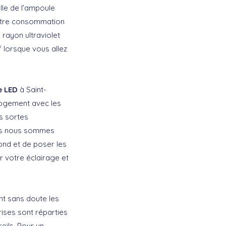
elle de l’ampoule
 votre consommation
 rayon ultraviolet
 lorsque vous allez
e LED
à Saint-
 logement avec les
s sortes
uels nous sommes
ond et de poser les
r votre éclairage et
ont sans doute les
ises sont réparties
eils. Pour un