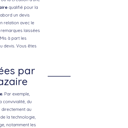
aire
qualifié pour la
’abord un devis
n relation avec le
s remarques laissées
Mis à part les
du devis. Vous êtes
ées par
azaire
re
. Par exemple,
 convivialité, du
r directement au
 de la technologie,
age, notamment les