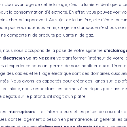
principal avantage de cet éclairage, c’est la lumière identique à c
réduit la consommation d’électricité. En effet, vous pouvez voir
oins cher qu’auparavant. Au sujet de la lumière, elle n’émet aucun
cte pas vos matériaux. Enfin, ce genre d’ampoule n’est pas nocif
le ne comporte ni de produits polluants ni de gaz.
ion, nous nous occupons de la pose de votre système
d’éclairag
an
électricien Saint-Nazaire
va transformer l’intérieur de votre
s d’expérience nous ont permis de nous habituer aux différente
ignage des câbles et le filage électrique sont des domaines auxq
és. Nous avons les capacités pour créer des lignes sur le plaf
u technique, nous respectons les normes électriques pour assure
 dégâts sur le plafond, s’il s’agit d’un plâtre.
des
interrupteurs
: Les interrupteurs et les prises de courant s
ues dont le logement a besoin en permanence. En général, les pr
a maison et servent
d’alimentation en électricité
pour les appar