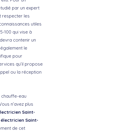
étudié par un expert
t respecter les
onnaissances utiles
5-100 qui vise à
 devra contenir un
e également le
ifique pour
rvices qu’il propose
appel ou la réception
e chauffe-eau
 Vous n’avez plus
lectricien Saint-
e
électricien Saint-
cement de cet