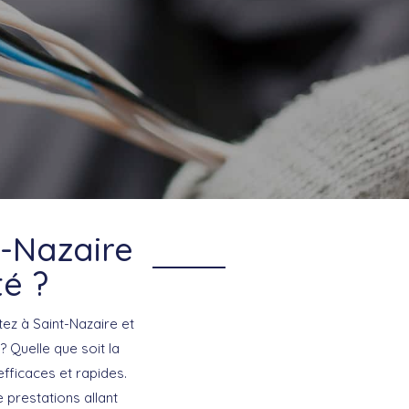
t-Nazaire
té ?
tez à Saint-Nazaire et
 Quelle que soit la
ficaces et rapides.
e prestations allant