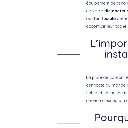
équipement dépend ent
de votre
disjoncteu
ou d’un
fusible
défect
accomplir leur tâche.
L’impor
insta
La prise de courant e
connecte au monde et
fiable et sécurisée n
service d’exception à 
Pourqu