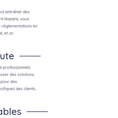
eut entraîner des
int-Nazaire, sous
es réglementations en
é, et un
ute
de professionnels
poser des solutions
 pour des
cifiques des clients,
ables