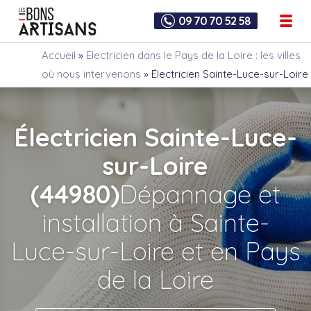
09 70 70 52 58
Accueil
»
Electricien dans le Pays de la Loire : les villes
où nous intervenons
»
Électricien Sainte-Luce-sur-Loire
Électricien Sainte-Luce-
sur-Loire
(44980)
Dépannage et
installation à Sainte-
Luce-sur-Loire et en Pays
de la Loire