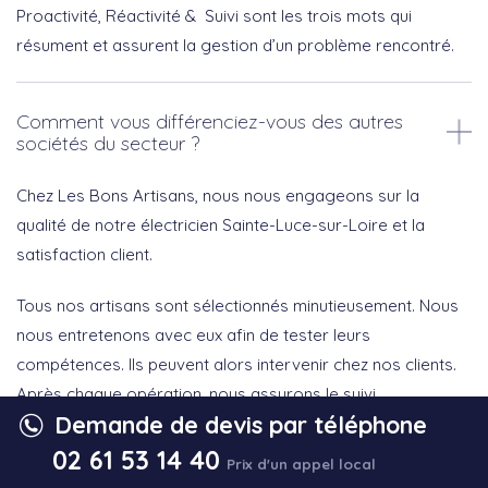
Proactivité, Réactivité & Suivi sont les trois mots qui
résument et assurent la gestion d’un problème rencontré.
Comment vous différenciez-vous des autres
sociétés du secteur ?
Chez Les Bons Artisans, nous nous engageons sur la
qualité de notre électricien Sainte-Luce-sur-Loire et la
satisfaction client.
Tous nos artisans sont sélectionnés minutieusement. Nous
nous entretenons avec eux afin de tester leurs
compétences. Ils peuvent alors intervenir chez nos clients.
Après chaque opération, nous assurons le suivi.
Demande de devis par téléphone
Vous avez d’ailleurs la possibilité de nous recommander sur
02 61 53 14 40
Prix d'un appel local
Trustpilot et les réseaux sociaux comme le font nos clients