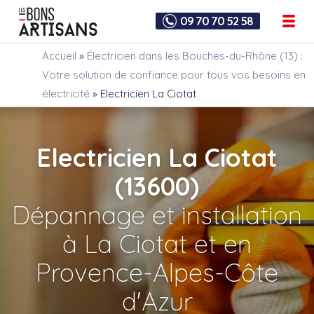
09 70 70 52 58
Accueil
»
Électricien dans les Bouches-du-Rhône (13) :
Votre solution de confiance pour tous vos besoins en
électricité
»
Electricien La Ciotat
Electricien La Ciotat
(13600)
Dépannage et installation
à La Ciotat et en
Provence-Alpes-Côte
d'Azur