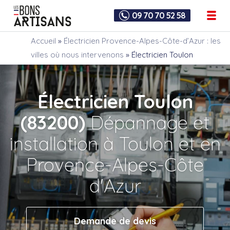
09 70 70 52 58
Accueil
»
Électricien Provence-Alpes-Côte-d’Azur : les
villes où nous intervenons
»
Électricien Toulon
Électricien Toulon
(83200)
Dépannage et
installation à Toulon et en
Provence-Alpes-Côte
d'Azur
Demande de devis