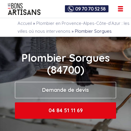
09 70 70 52 58
Accueil
»
Plombier en Provence-Alpes-Côte-d’Azur : les
villes où nous intervenons
»
Plombier Sorgues
Plombier Sorgues
(84700)
Demande de devis
04 84 51 11 69