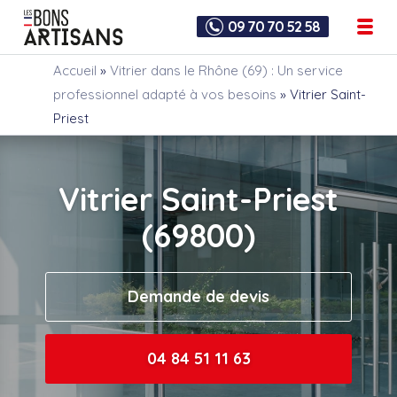
09 70 70 52 58
Accueil
»
Vitrier dans le Rhône (69) : Un service
professionnel adapté à vos besoins
»
Vitrier Saint-
Priest
Vitrier Saint-Priest
(69800)
Demande de devis
04 84 51 11 63