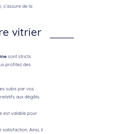
ui, s’assure de la
e vitrier
e
ine
sont stricts
us profitez des
ges subis par vos
 relatifs aux dégâts
le est valable pour
atisfaction. Ainsi, il