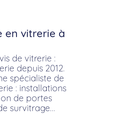
en vitrerie à
e
s de vitrerie :
rie depuis 2012.
ne spécialiste de
rie : installations
tion de portes
de survitrage…