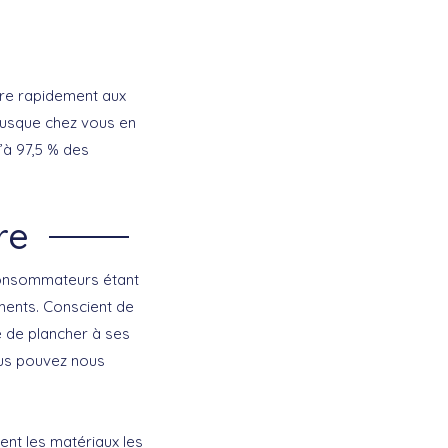
ndre rapidement aux
jusque chez vous en
’à 97,5 % des
re
 consommateurs étant
iments. Conscient de
e de plancher à ses
ous pouvez nous
ent les matériaux les