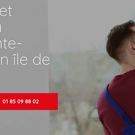
et
à
te-
n île de
01 85 09 88 02