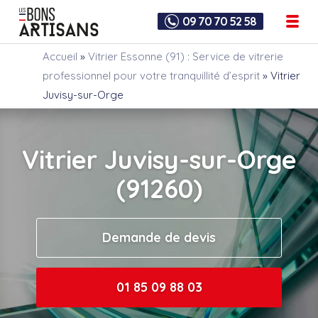
09 70 70 52 58
Accueil
»
Vitrier Essonne (91) : Service de vitrerie
professionnel pour votre tranquillité d’esprit
»
Vitrier
Juvisy-sur-Orge
Vitrier Juvisy-sur-Orge
(91260)
Demande de devis
01 85 09 88 03