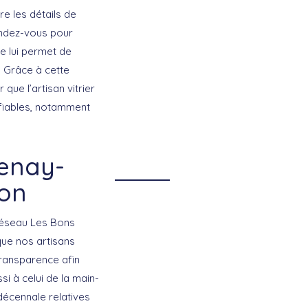
re les détails de
rendez-vous pour
se lui permet de
. Grâce à cette
que l’artisan vitrier
 fiables, notamment
tenay-
ion
 réseau Les Bons
que nos artisans
transparence afin
i à celui de la main-
décennale relatives