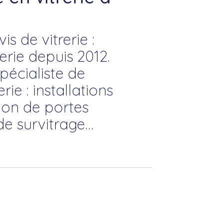
s de vitrerie :
rie depuis 2012.
pécialiste de
rie : installations
tion de portes
de survitrage…