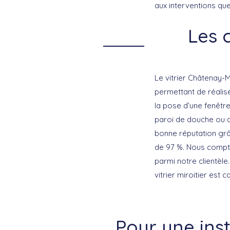
aux interventions que
Les 
Le vitrier Châtenay-M
permettant de réalise
la pose d’une fenêtr
paroi de douche ou d
bonne réputation grâc
de 97 %. Nous compto
parmi notre clientèl
vitrier miroitier est
Pour une ins