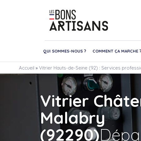
QUI SOMMES-NOUS ?
COMMENT ÇA MARCHE 
Accueil
»
Vitrier Hauts-de-Seine (92) : Services profess
Vitrier Chât
Malabry
(92290)
Dépa