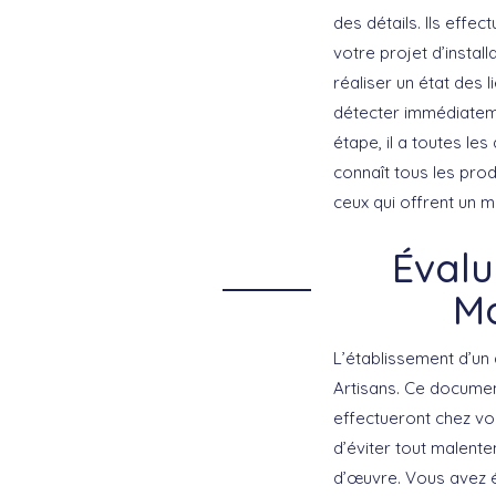
des détails. Ils effe
votre projet d’instal
réaliser un état des l
détecter immédiateme
étape, il a toutes les
connaît tous les prod
ceux qui offrent un me
Évalu
Ma
L’établissement d’un
Artisans. Ce documen
effectueront chez vou
d’éviter tout malente
d’œuvre. Vous avez ég