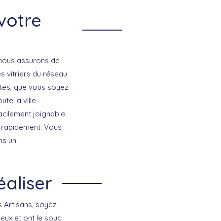
votre
s nous assurons de
s vitriers du réseau
ntes, que vous soyez
te la ville
 facilement joignable
 rapidement. Vous
ns un
éaliser
 Artisans, soyez
eux et ont le souci