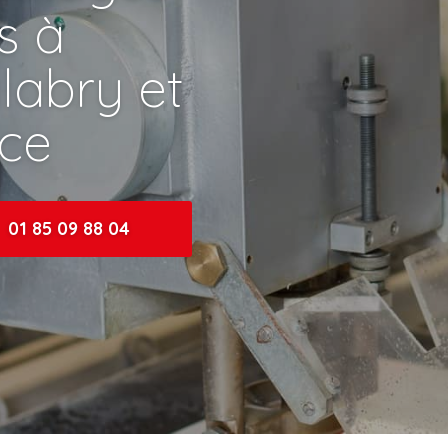
ns à
abry et
nce
01 85 09 88 04