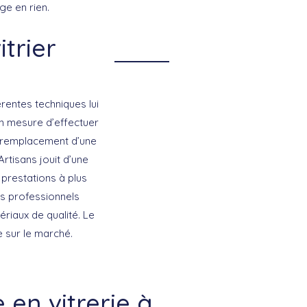
ge en rien.
trier
érentes techniques lui
 en mesure d’effectuer
e remplacement d’une
rtisans jouit d’une
 prestations à plus
es professionnels
riaux de qualité. Le
e sur le marché.
en vitrerie à