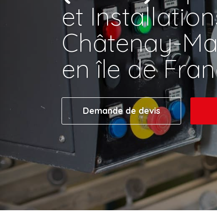
et Installatio
Châtenay-Mal
en île de Fra
Demande de devis