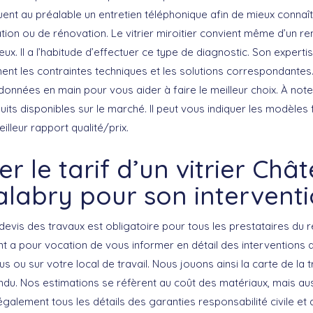
ctuent au préalable un entretien téléphonique afin de mieux connaît
lation ou de rénovation. Le vitrier miroitier convient même d’un 
ieux. Il a l’habitude d’effectuer ce type de diagnostic. Son experti
nt les contraintes techniques et les solutions correspondantes
 données en main pour vous aider à faire le meilleur choix. À noter 
uits disponibles sur le marché. Il peut vous indiquer les modèles
illeur rapport qualité/prix.
er le tarif d’un vitrier Châ
labry pour son intervent
 devis des travaux est obligatoire pour tous les prestataires du
t a pour vocation de vous informer en détail des interventions 
s ou sur votre local de travail. Nous jouons ainsi la carte de la 
ndu. Nos estimations se réfèrent au coût des matériaux, mais auss
alement tous les détails des garanties responsabilité civile et 