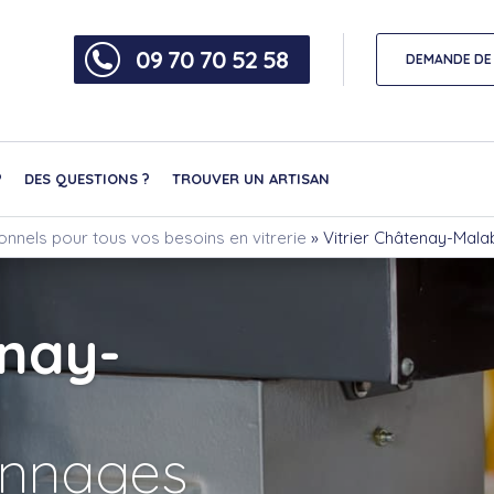
09 70 70 52 58
DEMANDE DE 
?
DES QUESTIONS ?
TROUVER UN ARTISAN
ionnels pour tous vos besoins en vitrerie
»
Vitrier Châtenay-Mala
enay-
nnages