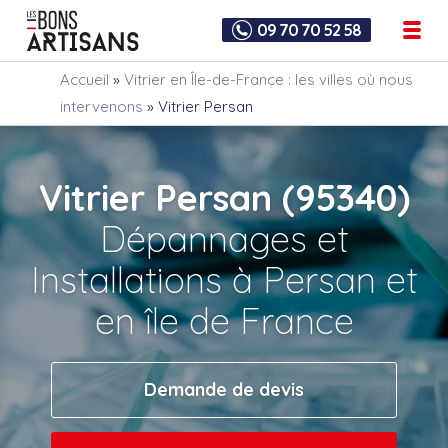
09 70 70 52 58
Accueil
»
Vitrier en Île-de-France : les villes où nous
intervenons
»
Vitrier Persan
Vitrier Persan (95340)
Dépannages et
Installations à Persan et
en île de France
Demande de devis