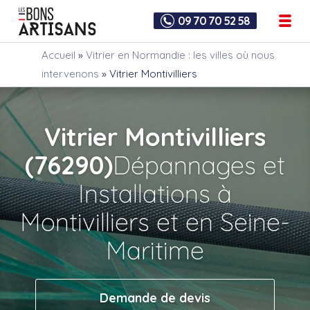
09 70 70 52 58
Accueil
»
Vitrier en Normandie : les villes où nous
intervenons
»
Vitrier Montivilliers
Vitrier Montivilliers
(76290)
Dépannages et
Installations à
Montivilliers et en Seine-
Maritime
Demande de devis