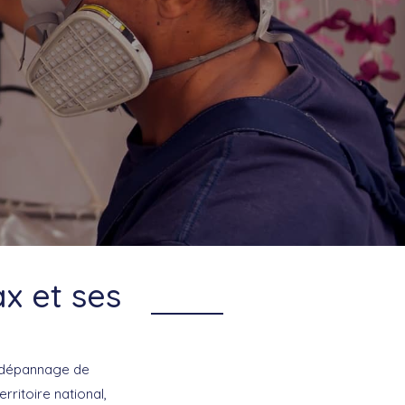
x et ses
le dépannage de
rritoire national,