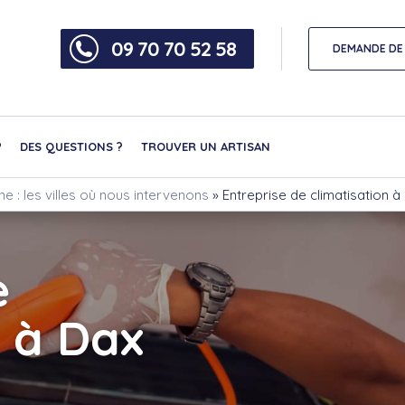
09 70 70 52 58
DEMANDE DE 
?
DES QUESTIONS ?
TROUVER UN ARTISAN
ne : les villes où nous intervenons
»
Entreprise de climatisation à
e
n à Dax