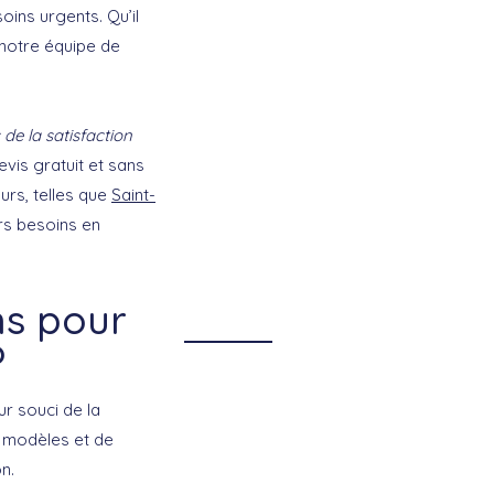
ins urgents. Qu’il
 notre équipe de
de la satisfaction
evis gratuit et sans
urs, telles que
Saint-
urs besoins en
ns pour
?
eur souci de la
e modèles et de
n.