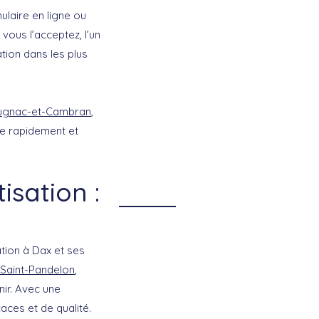
ulaire en ligne ou
vous l’acceptez, l’un
tion dans les plus
ugnac-et-Cambran
,
ue rapidement et
isation :
tion à Dax et ses
Saint-Pandelon
,
nir. Avec une
aces et de qualité.