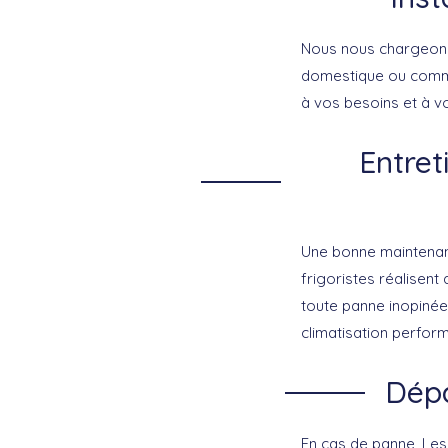
Nous nous chargeons d
domestique ou commer
à vos besoins et à v
Entret
Une bonne maintenanc
frigoristes réalisent
toute panne inopinée
climatisation perform
Dépa
En cas de panne, Les