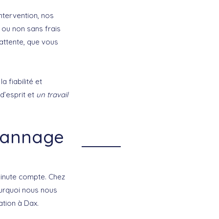
ntervention, nos
r ou non sans frais
attente, que vous
a fiabilité et
 d’esprit et
un travail
épannage
minute compte. Chez
ourquoi nous nous
tion à Dax.