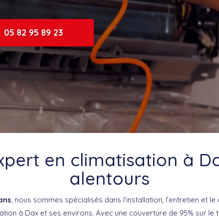
05 82 95 89 23
xpert en climatisation à Da
alentours
ans
, nous sommes spécialisés dans l’installation, l’entretien et 
tion à Dax et ses environs. Avec une couverture de 95% sur le te