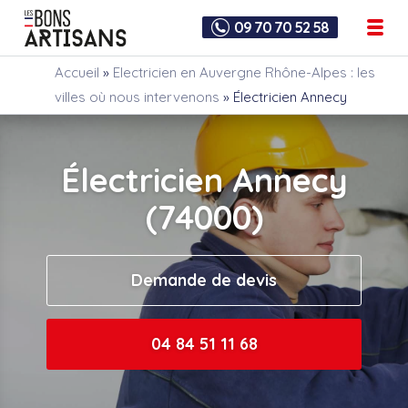
09 70 70 52 58
Accueil
»
Electricien en Auvergne Rhône-Alpes : les
villes où nous intervenons
»
Électricien Annecy
Électricien Annecy
(74000)
Demande de devis
04 84 51 11 68