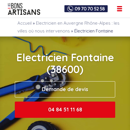
09 70 70 52 58
Accueil
»
Electricien en Auvergne Rhône-Alpes : les
villes où nous intervenons
»
Électricien Fontaine
Electricien Fontaine
(38600)
Demande de devis
04 84 51 11 68