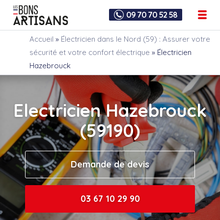
09 70 70 52 58
Accueil
»
Électricien dans le Nord (59) : Assurer votre
sécurité et votre confort électrique
»
Électricien
Hazebrouck
Electricien Hazebrouck
(59190)
Demande de devis
03 67 10 29 90