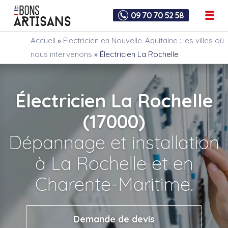
09 70 70 52 58
Accueil
»
Électricien en Nouvelle-Aquitaine : les villes où
nous intervenons
»
Électricien La Rochelle
Électricien La Rochelle
(17000)
Dépannage et installation
à La Rochelle et en
Charente-Maritime.
Demande de devis