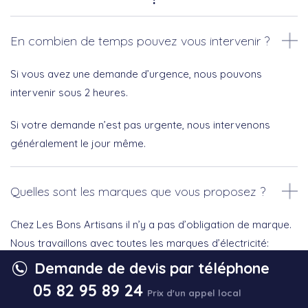
En combien de temps pouvez vous intervenir ?
Si vous avez une demande d’urgence, nous pouvons
intervenir sous 2 heures.
Si votre demande n’est pas urgente, nous intervenons
généralement le jour même.
Quelles sont les marques que vous proposez ?
Chez Les Bons Artisans il n’y a pas d’obligation de marque.
Nous travaillons avec toutes les marques d’électricité:
Demande de devis par téléphone
Nexans
05 82 95 89 24
Prix d'un appel local
Schneider Electric