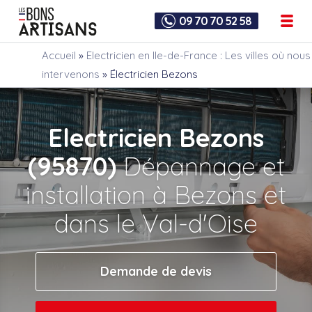
09 70 70 52 58
Accueil
»
Electricien en Ile-de-France : Les villes où nous
intervenons
»
Électricien Bezons
Electricien Bezons
(95870)
Dépannage et
installation à Bezons et
dans le Val-d'Oise
Demande de devis