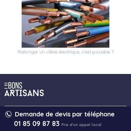
Rallonger un câble électrique, c’est possible ?
Demande de devis par téléphone
DEMANDE DE DEVIS
01 85 09 87 83
Prix d'un appel local
DEMANDE D'INTERVENTION