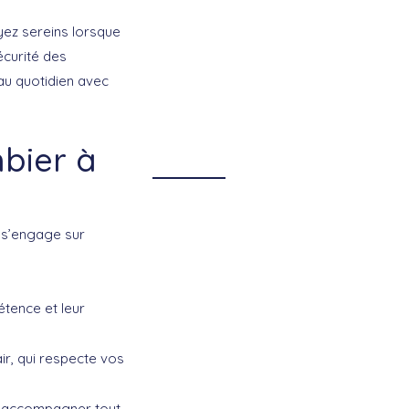
oyez sereins lorsque
écurité des
 au quotidien avec
bier à
i s’engage sur
tence et leur
air, qui respecte vos
s accompagner tout