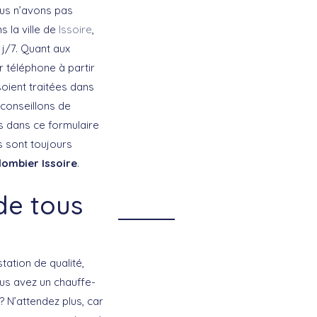
ous n’avons pas
s la ville de
Issoire
,
 j/7. Quant aux
r téléphone à partir
oient traitées dans
 conseillons de
ns dans ce formulaire
ts sont toujours
lombier Issoire
.
de tous
tation de qualité,
us avez un chauffe-
? N’attendez plus, car