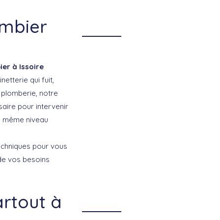
ombier
er à Issoire
tterie qui fuit,
 plomberie, notre
saire pour intervenir
le même niveau
echniques pour vous
 de vos besoins
artout à