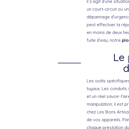
il s’agit d’une situa
un court-circuit ou 
dépannage d’urgence
peut effectuer la rép
en moins de deux heur
fuite d’eau, notre
plo
Le 
d
Les outils spécifiqu
tuyaux. Les conduits
et un réel savoir-fai
manipulation, il est 
chez Les Bons Artisa
de vos appareils. Par
chaque prestation d