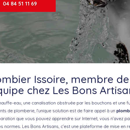
04 84 51 11 69
ombier Issoire, membre de
quipe chez Les Bons Artisa
auffe-eau, une canalisation obstruée par les bouchons et une f
ts de plomberie, l’unique solution est de faire appel à un
plombi
paration que vous pouvez apprendre sur Internet, vous n’avez pa
les normes. Les Bons Artisans, c’est une plateforme de mise en r