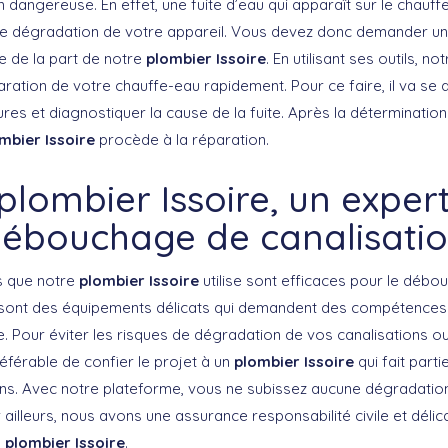
tion dangereuse. En effet, une fuite d’eau qui apparaît sur le chauf
une dégradation de votre appareil. Vous devez donc demander un
 de la part de notre
plombier Issoire
. En utilisant ses outils, n
aration de votre chauffe-eau rapidement. Pour ce faire, il va se
es et diagnostiquer la cause de la fuite. Après la détermination 
mbier Issoire
procède à la réparation.
plombier Issoire, un exper
ébouchage de canalisati
es que notre
plombier Issoire
utilise sont efficaces pour le déb
 sont des équipements délicats qui demandent des compétences 
re. Pour éviter les risques de dégradation de vos canalisations o
préférable de confier le projet à un
plombier Issoire
qui fait part
ns. Avec notre plateforme, vous ne subissez aucune dégradatio
 ailleurs, nous avons une assurance responsabilité civile et délic
u
plombier Issoire
.