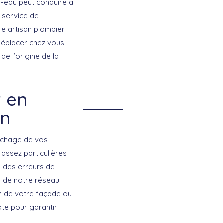
fe-eau peut conduire à
 service de
otre artisan plombier
 déplacer chez vous
de l’origine de la
t en
on
ouchage de vos
assez particulières
u des erreurs de
ie de notre réseau
n de votre façade ou
ate pour garantir