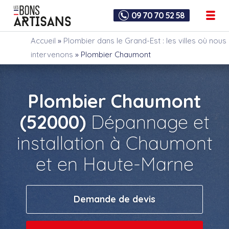
09 70 70 52 58
Accueil
»
Plombier dans le Grand-Est : les villes où nous
intervenons
»
Plombier Chaumont
Plombier Chaumont
(52000)
Dépannage et
installation à Chaumont
et en Haute-Marne
Demande de devis