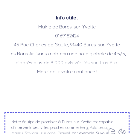
Info utile :
Mairie de Bures-sur-Yvette
0169182424
45 Rue Charles de Gaulle, 91440 Bures-sur-Yvette
Les Bons Artisans a obtenu une note globale de 4.5/5,
d’après plus de
8 000 avis vérifiés sur TrustPilot
Merci pour votre confiance !
Notre équipe de plombier à Bures-sur-Yvette est capable
d’intervenir des villes proches comme
Evry
,
Palaiseau
,
Massy
,
Savigny sur orge
,
Draveil
, par exemple. Si vous