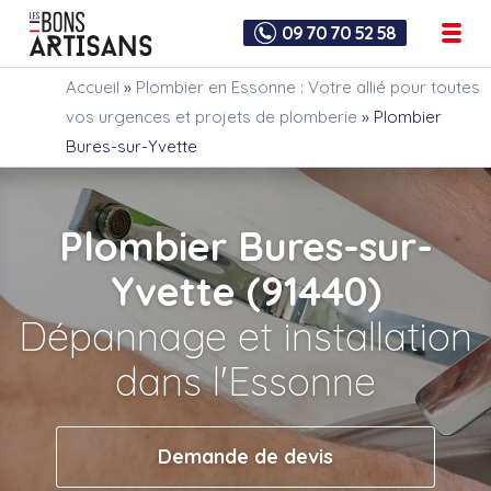
09 70 70 52 58
Accueil
»
Plombier en Essonne : Votre allié pour toutes
vos urgences et projets de plomberie
»
Plombier
Bures-sur-Yvette
Plombier Bures-sur-
Yvette (91440)
Dépannage et installation
dans l'Essonne
Demande de devis