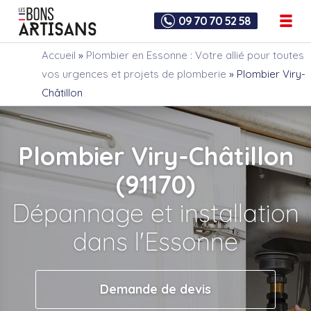
09 70 70 52 58
Accueil
»
Plombier en Essonne : Votre allié pour toutes
vos urgences et projets de plomberie
»
Plombier Viry-
Châtillon
Plombier Viry-Châtillon
(91170)
Dépannage et installation
dans l'Essonne
Demande de devis