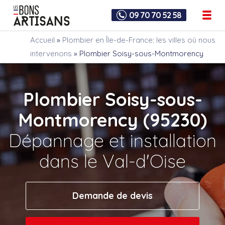
09 70 70 52 58
Accueil
»
Plombier en Île-de-France: les villes où nous
intervenons
»
Plombier Soisy-sous-Montmorency
Plombier Soisy-sous-
Montmorency (95230)
Dépannage et installation
dans le Val-d'Oise
Demande de devis