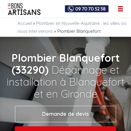
09 70 70 52 58
Accueil
»
Plombier en Nouvelle-Aquitaine : les villes où
nous intervenons
»
Plombier Blanquefort
Plombier Blanquefort
(33290)
Dépannage et
installation à Blanquefort
et en Gironde
Demande de devis