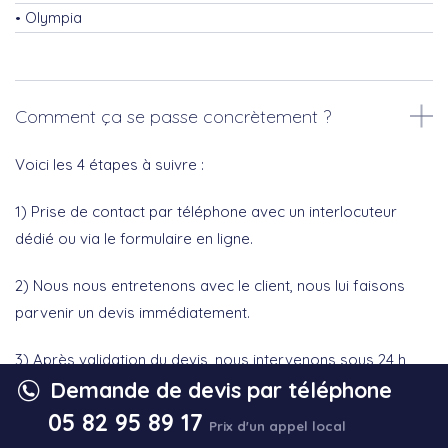
Olympia
Comment ça se passe concrètement ?
Voici les 4 étapes à suivre :
1) Prise de contact par téléphone avec un interlocuteur
dédié ou via le formulaire en ligne.
2) Nous nous entretenons avec le client, nous lui faisons
parvenir un devis immédiatement.
3) Après validation du devis, nous intervenons sous 24 h
Demande de devis par téléphone
dans votre espace pour solutionner votre problème.
05 82 95 89 17
Prix d'un appel local
4) Notre service vous contacte pour s’assurer de la qualité