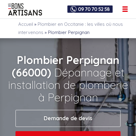
09 70 70 52 58
Accueil
»
Plombier en Occitanie : les villes où nous
intervenons
»
Plombier Perpignan
Plombier Perpignan
(66000)
Dépannage et
installation de plomberie
à Perpignan
Demande de devis