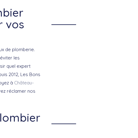
bier
r vos
ux de plomberie.
éviter les
sir quel expert
puis 2012, Les Bons
soyez à
Château-
vez réclamer nos
plombier