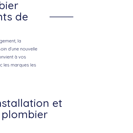
bier
nts de
gement, la
oin d’une nouvelle
onvient à vos
vec les marques les
stallation et
 plombier