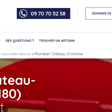
09 70 70 52 58
DEMANDE DE 
?
DES QUESTIONS ?
TROUVER UN ARTISAN
où nous intervenons
»
Plombier Château-D’olonne
âteau-
180)
t