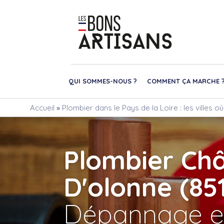
QUI SOMMES-NOUS ?
COMMENT ÇA MARCHE 
Accueil
»
Plombier dans le Pays de la Loire : les villes 
Plombier Ch
D'olonne (85
Dépannage e