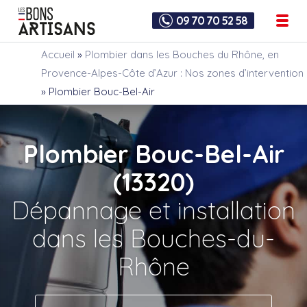
09 70 70 52 58
Accueil
»
Plombier dans les Bouches du Rhône, en
Provence-Alpes-Côte d’Azur : Nos zones d’intervention
»
Plombier Bouc-Bel-Air
Plombier Bouc-Bel-Air
(13320)
Dépannage et installation
dans les Bouches-du-
Rhône