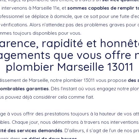
 intervenons à Marseille 11e, et
sommes capables de remplir t
ofessionnel se déplace à domicile, que ce soit pour une fuite d
érifications. Alors n’attendez pas des problèmes graves pour 
mmes toujours disponibles pour vous.
rence, rapidité et honnête
gements que vous offre 
plombier Marseille 13011
dissement de Marseille, notre plombier 13011 vous propose
des 
ombrables garanties
. Dès l’instant où vous engagez notre plo
us pouvez déjà considérer cela comme fait.
ge à vous offrir des prestations toujours à la hauteur de vos at
sibles. Chaque jour, nous démontrons à travers nos intervention
lité des services demandés
. D’ailleurs, il s’agit de l’un de nos p
venir dans
un délai de deux heures
.