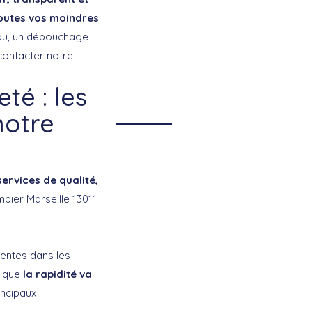
outes vos moindres
’eau, un débouchage
contacter notre
té : les
notre
services de qualité,
mbier Marseille 13011
tentes dans les
s que
la rapidité va
rincipaux