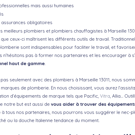
ofessionnelles mais aussi humaines
és
s assurances obligatoires
s meilleurs plombiers et plombiers chauffagistes à Marseille 130
que ceux-ci maîtrisent les différents outils de travail. Traditionn
omberie sont indispensables pour faciliter le travail, et favorise
us n’hésitons pas à former nos partenaires et les encourager à s
onnel haut de gamme
.
 pas seulement avec des plombiers à Marseille 13011, nous so
 marques de plomberie. En nous choisissant, vous aurez l’assist
lation d’équipements de marque tels que Pacific,
Vitra
, Allia… Out
ue notre but est aussi de
vous aider à trouver des équipements
e à tous nos partenaires, nous pourrons vous suggérer le nec-pl
ché ou la douche Italienne tendance du moment.