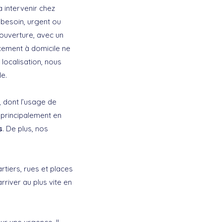
a intervenir chez
 besoin, urgent ou
ouverture, avec un
acement à domicile ne
localisation, nous
e.
, dont l’usage de
 principalement en
s
. De plus, nos
rtiers, rues et places
rriver au plus vite en