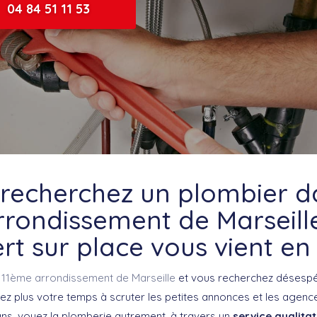
04 84 51 11 53
recherchez un plombier d
rondissement de Marseill
rt sur place vous vient en
e
11ème arrondissement de Marseille
et vous recherchez désesp
z plus votre temps à scruter les petites annonces et les agenc
ns, voyez la plomberie autrement, à travers un
service qualitat