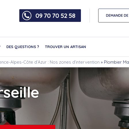
09 70 70 52 58
DEMANDE DE 
?
DES QUESTIONS ?
TROUVER UN ARTISAN
nce-Alpes-Côte d’Azur : Nos zones d’intervention
»
Plombier Mar
seille