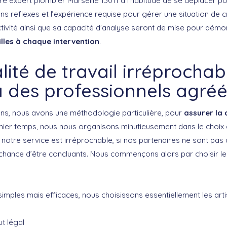
re expert plombier Marseille 13011 a l’habitude de se déplacer po
s reflexes et l’expérience requise pour gérer une situation de c
ctivité ainsi que sa capacité d’analyse seront de mise pour dém
illes à chaque intervention
.
ité de travail irréprocha
à des professionnels agréé
ns, nous avons une méthodologie particulière, pour
assurer la 
mier temps, nous nous organisons minutieusement dans le choix 
 notre service est irréprochable, si nos partenaires ne sont pas
 chance d’être concluants. Nous commençons alors par choisir les
imples mais efficaces, nous choisissons essentiellement les arti
ut légal