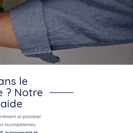
ans le
e ? Notre
 aide
érément un plombier
es incompétentes.
if, transparent et