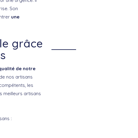
ur une urgence. Il
rise. Son
ontrer
une
ble grâce
s
qualité de notre
de nos artisans
 compétents, les
 meilleurs artisans
sans :