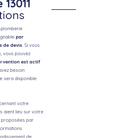
e 13011
tions
e plomberie
oignable
par
e de devis
. Si vous
e, vous pouvez
ervention est actif
 avez besoin
e sera disponible
cernant votre
aient lieu sur votre
ns proposées par
nformations
rondissement de