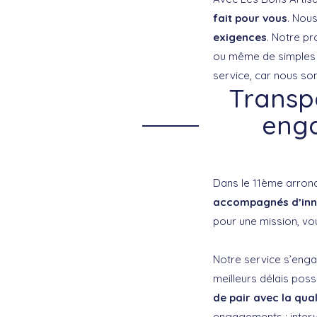
fait pour vous
. Nous
exigences
. Notre pr
ou même de simples v
service, car nous so
Transpa
enga
Dans le 11ème arron
accompagnés d’inn
pour une mission, vo
Notre service s’enga
meilleurs délais pos
de pair avec la qua
engagements : inter