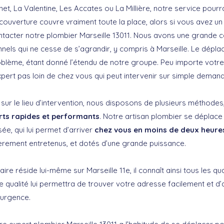
net, La Valentine, Les Accates ou La Millière, notre service pourr
couverture couvre vraiment toute la place, alors si vous avez un
tacter notre plombier Marseille 13011. Nous avons une grande c
nels qui ne cesse de s’agrandir, y compris à Marseille. Le dépl
lème, étant donné l’étendu de notre groupe. Peu importe votre 
pert pas loin de chez vous qui peut intervenir sur simple demand
sur le lieu d’intervention, nous disposons de plusieurs méthodes
ts rapides et performants
. Notre artisan plombier se déplace
ée, qui lui permet d’arriver
chez vous en moins de deux heure
ièrement entretenus, et dotés d’une grande puissance.
e réside lui-même sur Marseille 11e, il connaît ainsi tous les qua
te qualité lui permettra de trouver votre adresse facilement et d’a
urgence.