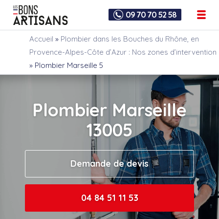
09 70 70 52 58
Accueil
»
Plombier dans les Bouches du Rhône, en
Provence-Alpes-Côte d’Azur : Nos zones d’intervention
»
Plombier Marseille 5
Plombier Marseille
13005
Demande de devis
04 84 51 11 53