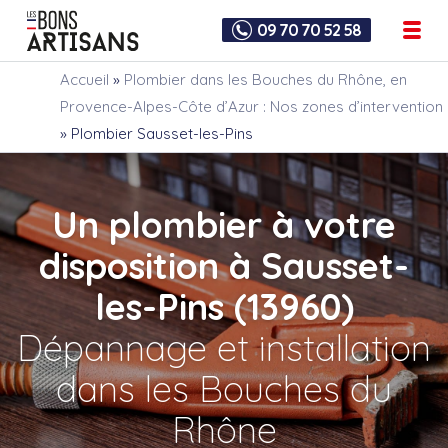
09 70 70 52 58
Accueil
»
Plombier dans les Bouches du Rhône, en
Provence-Alpes-Côte d’Azur : Nos zones d’intervention
»
Plombier Sausset-les-Pins
Un plombier à votre
disposition à Sausset-
les-Pins (13960)
Dépannage et installation
dans les Bouches du
Rhône