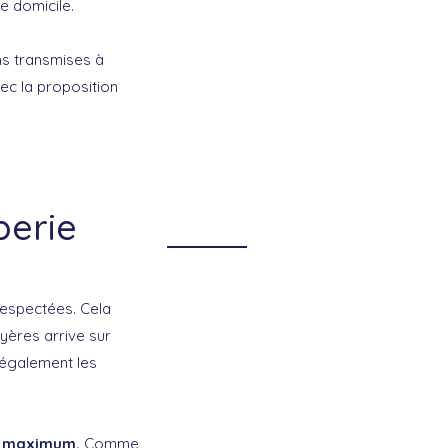
e domicile.
ns transmises à
ec la proposition
berie
 respectées. Cela
yères arrive sur
s également les
es maximum.
Comme