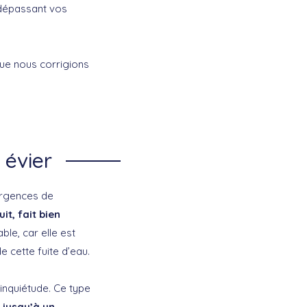
 dépassant vos
 que nous corrigions
 évier
urgences de
it, fait bien
able, car elle est
 cette fuite d’eau.
inquiétude. Ce type
 jusqu’à un