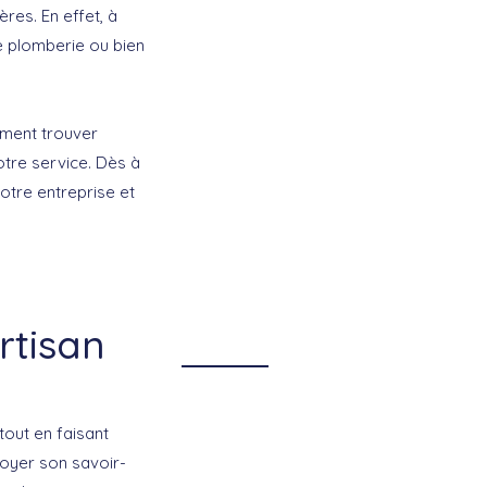
res. En effet, à
e plomberie ou bien
ément trouver
otre service. Dès à
otre entreprise et
rtisan
 tout en faisant
loyer son savoir-