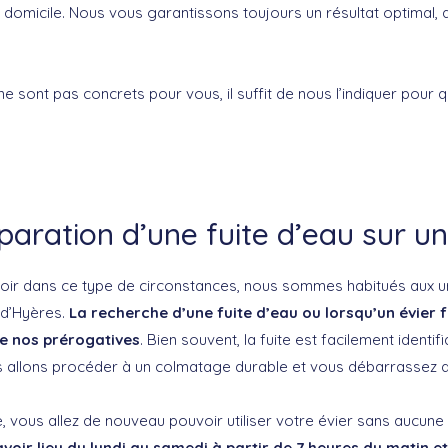
 domicile. Nous vous garantissons toujours un résultat optimal,
ne sont pas concrets pour vous, il suffit de nous l’indiquer pour
paration d’une fuite d’eau sur un
voir dans ce type de circonstances, nous sommes habitués aux 
e d’Hyères.
La recherche d’une fuite d’eau ou lorsqu’un évier fu
e nos prérogatives
. Bien souvent, la fuite est facilement identifi
ous allons procéder à un colmatage durable et vous débarrassez de
 vous allez de nouveau pouvoir utiliser votre évier sans aucune 
avoir lieu du lundi au samedi à partir de 7 heures du matin et