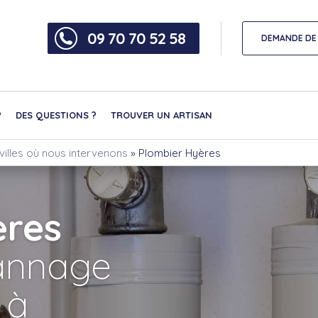
09 70 70 52 58
DEMANDE DE 
?
DES QUESTIONS ?
TROUVER UN ARTISAN
villes où nous intervenons
»
Plombier Hyères
ères
nnage
 à