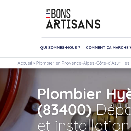
QUI SOMMES-NOUS ?
COMMENT ÇA MARCHE 
Accueil
»
Plombier en Provence-Alpes-Côte-d’Azur : les 
Plombier Hy
(83400)
Dépa
et installation