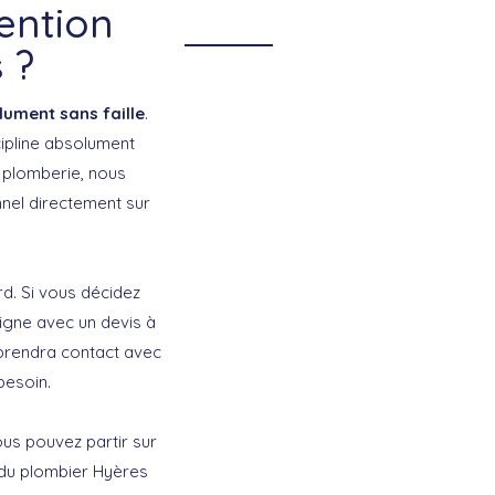
ention
 ?
lument sans faille
.
cipline absolument
 plomberie, nous
nel directement sur
d. Si vous décidez
igne avec un devis à
eprendra contact avec
besoin.
us pouvez partir sur
 du plombier Hyères