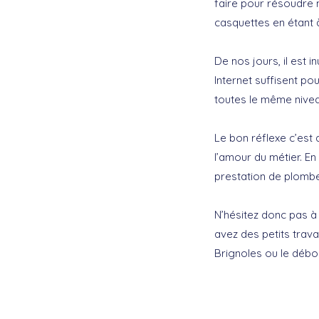
faire pour résoudre n
casquettes en étant à 
De nos jours, il est i
Internet suffisent po
toutes le même nivea
Le bon réflexe c’est d
l’amour du métier. En
prestation de plombe
N’hésitez donc pas à
avez des petits trav
Brignoles ou le débo