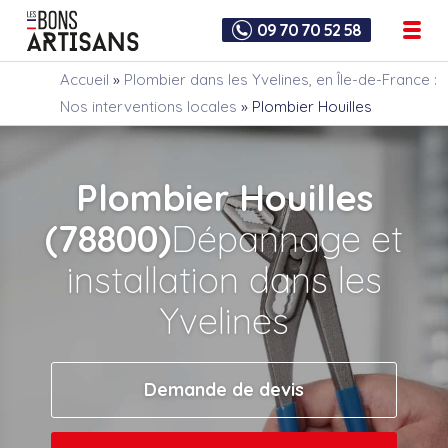
09 70 70 52 58
Accueil
»
Plombier dans les Yvelines, en Île-de-France :
Nos interventions locales
»
Plombier Houilles
Plombier Houilles
(78800)
Dépannage et
installation dans les
Yvelines
Demande de devis