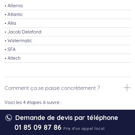
Alterna
Atlantic
Allia
Jacob Delafond
Watermatic
SFA
Altech
Comment ça se passe concrètement ?
Voici les 4 étapes à suivre :
Demande de devis par téléphone
1) Prise de contact par téléphone avec un interlocuteur
dédié ou via le formulaire en ligne.
01 85 09 87 86
Prix d'un appel local