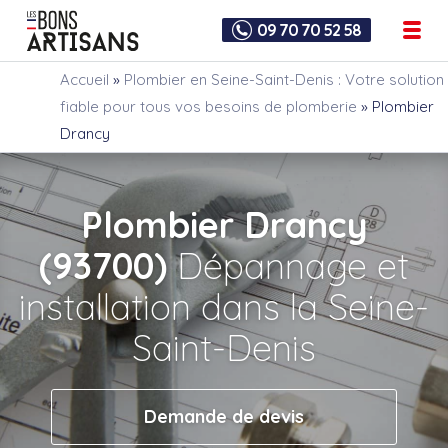
09 70 70 52 58
Accueil
»
Plombier en Seine-Saint-Denis : Votre solution
fiable pour tous vos besoins de plomberie
»
Plombier
Drancy
Plombier Drancy
(93700)
Dépannage et
installation dans la Seine-
Saint-Denis
Demande de devis