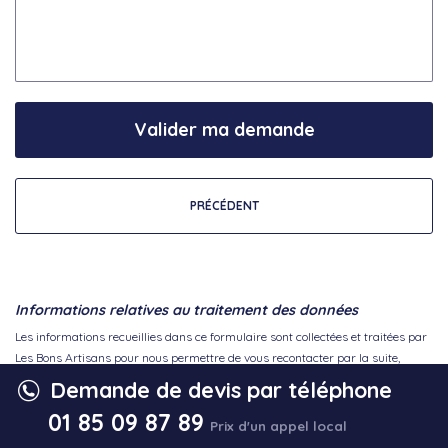
Valider ma demande
PRÉCÉDENT
Informations relatives au traitement des données
Les informations recueillies dans ce formulaire sont collectées et traitées par
Les Bons Artisans pour nous permettre de vous recontacter par la suite,
notamment pour vous proposer un devis commercial gratuit.
Demande de devis par téléphone
Plus d'informations sur vos droits, et sur la gestion et le traitement des
01 85 09 87 89
données ici.
Prix d'un appel local