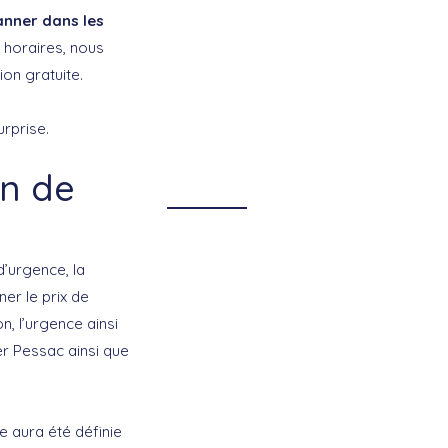
anner dans les
 horaires, nous
on gratuite.
urprise.
on de
d’urgence, la
ner le prix de
n, l’urgence ainsi
er Pessac ainsi que
e aura été définie