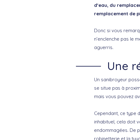
d’eau, du remplacem
remplacement de pi
Donc si vous remarqu
n’enclenche pas le m
aguerris.
Une r
Un sanibroyeur possè
se situe pas à proxim
mais vous pouvez av
Cependant, ce type 
inhabituel, cela doit 
endommagées. De plus
robinetterie et la tu