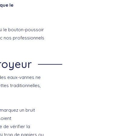
que le
si le bouton-poussoir
c nos professionnels
royeur
 des eaux-vannes ne
ttes traditionnelles,
marquez un bruit
soient
 de vérifier la
 si trop de papiers ou