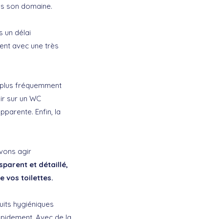
ans son domaine.
 un délai
ent avec une très
 plus fréquemment
ir sur un WC
pparente. Enfin, la
vons agir
parent et détaillé,
 vos toilettes.
uits hygiéniques
apidement. Avec de la