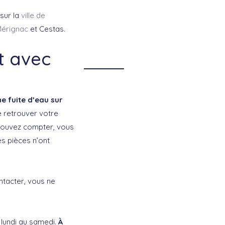
sur la
ville de
érignac
et Cestas.
t avec
e fuite d’eau sur
e retrouver votre
 pouvez compter, vous
es pièces n’ont
ntacter, vous ne
lundi au samedi.
À