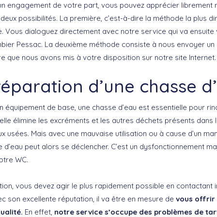
n engagement de votre part, vous pouvez apprécier librement no
deux possibilités. La première, c’est-à-dire la méthode la plus d
e. Vous dialoguez directement avec notre service qui va ensuite
mbier Pessac. La deuxième méthode consiste à nous envoyer un e-
re que nous avons mis à votre disposition sur notre site Internet.
réparation d’une chasse d
’un équipement de base, une chasse d’eau est essentielle pour ri
lle élimine les excréments et les autres déchets présents dans l
ux usées. Mais avec une mauvaise utilisation ou à cause d’un man
 d’eau peut alors se déclencher. C’est un dysfonctionnement ma
votre WC.
uation, vous devez agir le plus rapidement possible en contactan
c son excellente réputation, il va être en mesure de
vous offrir
ualité.
En effet,
notre service s’occupe des problèmes de tar