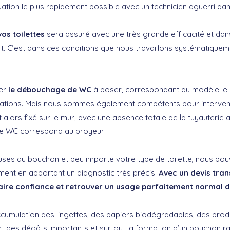
tuation le plus rapidement possible avec un technicien aguerri d
os toilettes
sera assuré avec une très grande efficacité et dans
rt. C’est dans ces conditions que nous travaillons systématiquem
er
le débouchage de WC
à poser, correspondant au modèle le
itations. Mais nous sommes également compétents pour interven
t alors fixé sur le mur, avec une absence totale de la tuyauterie a
de WC correspond au broyeur.
uses du bouchon et peu importe votre type de toilette, nous pou
ent en apportant un diagnostic très précis.
Avec un devis trans
ire confiance et retrouver un usage parfaitement normal de
cumulation des lingettes, des papiers biodégradables, des prod
t des dégâts importants et surtout la formation d’un bouchon r