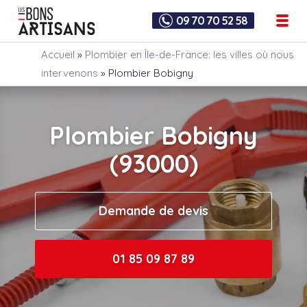
09 70 70 52 58
Accueil
»
Plombier en Île-de-France: les villes où nous
intervenons
»
Plombier Bobigny
Plombier Bobigny
(93000)
Demande de devis
01 85 09 87 89